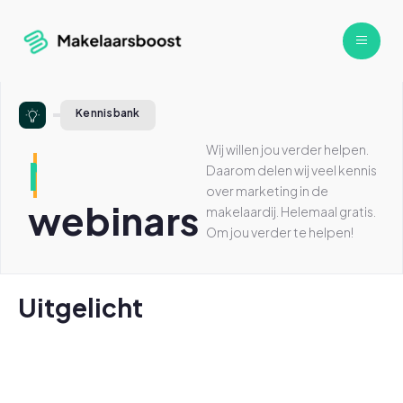
Kennisbank
Wij willen jou verder helpen.
Makelaars
Daarom delen wij veel kennis
over marketing in de
webinars
makelaardij. Helemaal gratis.
Om jou verder te helpen!
Uitgelicht