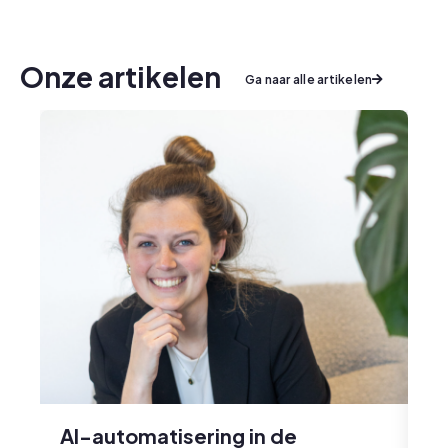
Onze artikelen
Ga naar alle artikelen
Co
m
AI-automatisering in de
Ge