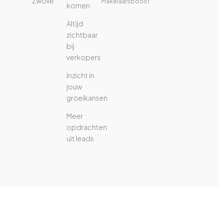
Zwolle
Makelaarsboost
komen
Altijd
zichtbaar
bij
verkopers
Inzicht in
jouw
groeikansen
Meer
opdrachten
uit leads