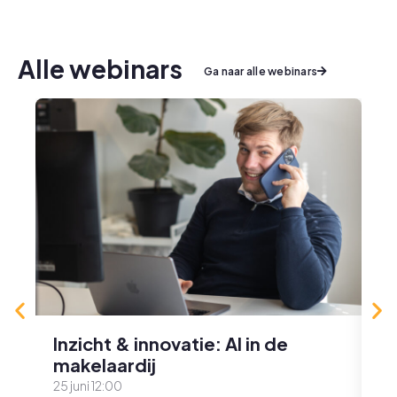
Alle webinars
Ga naar alle webinars
Inzicht & innovatie: AI in de
D
makelaardij
m
da
25 juni 12:00