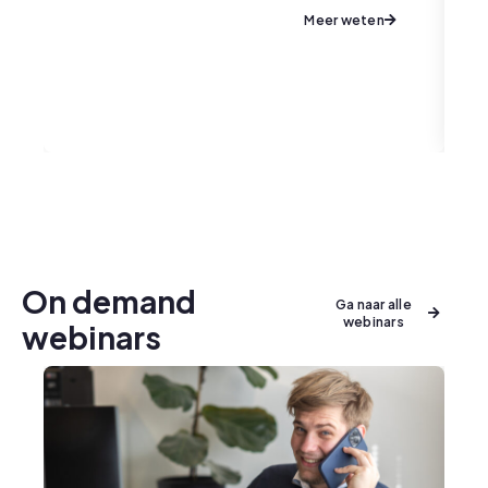
28
Meer weten
On demand
Ga naar alle
webinars
webinars