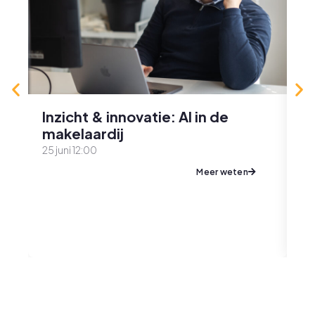
Inzicht & innovatie: AI in de
D
makelaardij
m
da
25 juni 12:00
28
Meer weten