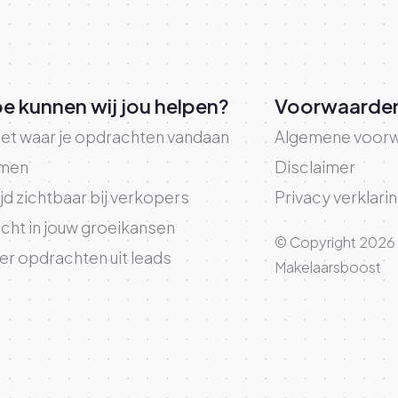
e kunnen wij jou helpen?
Voorwaarde
et waar je opdrachten vandaan
Algemene voor
men
Disclaimer
ijd zichtbaar bij verkopers
Privacy verklari
icht in jouw groeikansen
© Copyright 2026
r opdrachten uit leads
Makelaarsboost