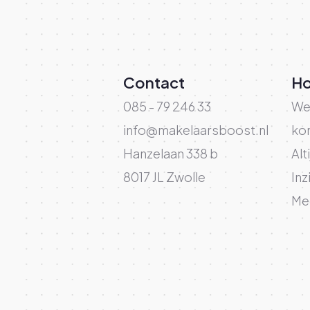
Contact
Ho
085 - 79 246 33
We
info@makelaarsboost.nl
ko
Hanzelaan 338 b
Alt
8017 JL Zwolle
Inz
Mee