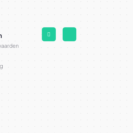
n
waarden
ng