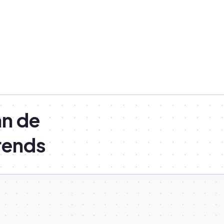
an de
rends