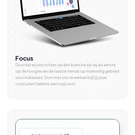
Focus
Doordat wij ons richten op één branche zijn wij als eerste
op de hoogte van de laatste trends op marketing gebied
voor makelaars. Door met ons te werken blijf jij jouw
concurrent telkens een stap voor.