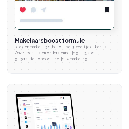
Makelaarsboost formule
Je eigen marketing bijhouden vergt veel tijd en kennis.
Onze specialisten ondersteunen je graag, zodat je
gegarandeerd scoort met jouw marketing.