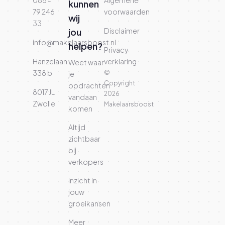
085 -
Algemene
kunnen
79 246
voorwaarden
wij
33
jou
Disclaimer
info@makelaarsboost.nl
helpen?
Privacy
Hanzelaan
verklaring
Weet waar
338 b
©
je
Copyright
opdrachten
8017 JL
2026
vandaan
Zwolle
Makelaarsboost
komen
Altijd
zichtbaar
bij
verkopers
Inzicht in
jouw
groeikansen
Meer