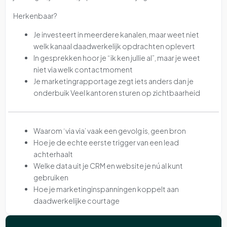
Herkenbaar?
Je investeert in meerdere kanalen, maar weet niet
welk kanaal daadwerkelijk opdrachten oplevert
In gesprekken hoor je “ik ken jullie al”, maar je weet
niet via welk contactmoment
Je marketingrapportage zegt iets anders dan je
onderbuik Veel kantoren sturen op zichtbaarheid
Waarom ‘via via’ vaak een gevolg is, geen bron
Hoe je de echte eerste trigger van een lead
achterhaalt
Welke data uit je CRM en website je nú al kunt
gebruiken
Hoe je marketinginspanningen koppelt aan
daadwerkelijke courtage