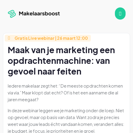
Gratis Live webinar | 26 maart 12:00
Maak van je marketing een
opdrachtenmachine: van
gevoel naar feiten
Iedere makelaar zegt het: “De meeste opdrachten komen
via via.” Maar klopt dat echt? Of is het een aanname die al
jaren meegaat?
In deze webinar leggen we je marketing onder de loep. Niet
op gevoel, maar op basis van data. Want zodra je precies
weet waar jouw leads écht vandaan komen, verandert alles:
je budget, je focus, je prioriteiten en je groei.