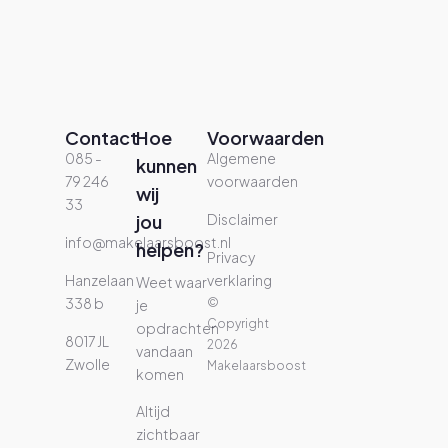
Contact
Hoe
Voorwaarden
085 -
Algemene
kunnen
79 246
voorwaarden
wij
33
jou
Disclaimer
info@makelaarsboost.nl
helpen?
Privacy
Hanzelaan
verklaring
Weet waar
338 b
©
je
Copyright
opdrachten
8017 JL
2026
vandaan
Zwolle
Makelaarsboost
komen
Altijd
zichtbaar