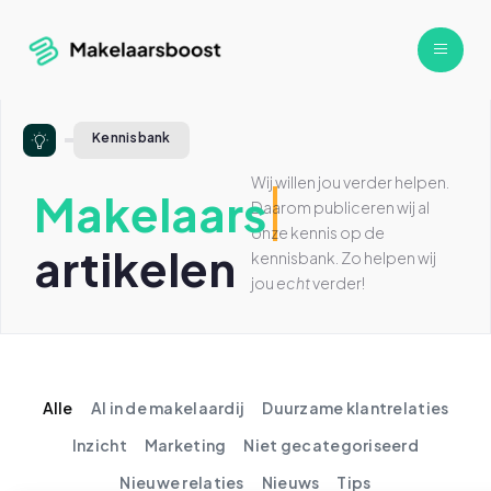
Kennisbank
Wij willen jou verder helpen.
Makelaars
Daarom publiceren wij al
onze kennis op de
artikelen
kennisbank. Zo helpen wij
jou
echt
verder!
Alle
AI in de makelaardij
Duurzame klantrelaties
Inzicht
Marketing
Niet gecategoriseerd
Nieuwe relaties
Nieuws
Tips