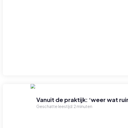
Vanuit de praktijk: ‘weer wat 
Geschatte leestijd:
2
minuten