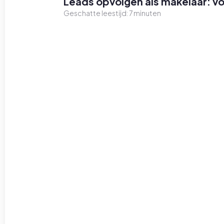
Leads opvolgen als makelaar: 
Geschatte leestijd:
7
minuten