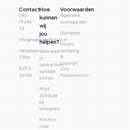
Contact
Hoe
Voorwaarden
085 -
Algemene
kunnen
79 246
voorwaarden
wij
33
jou
Disclaimer
info@makelaarsboost.nl
helpen?
Privacy
Hanzelaan
verklaring
Weet waar
338 b
©
je
Copyright
opdrachten
8017 JL
2026
vandaan
Zwolle
Makelaarsboost
komen
Altijd
zichtbaar
bij
verkopers
Inzicht in
jouw