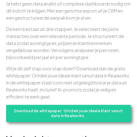
Je hebt geen data analist of complexe dashboards nodig om
dit inzicht te krijgen. Met een gerichte export uit je CRM en
een gestructureerde aanpak kom je al ver.
De kern bestaat uit drie stappen. Je selecteert de juiste
transacties over een relevante periode. Je structureert de
data zodat woningtypes, prijzen en klantkenmerken
vergelijkbaar worden. Vervolgens analyseer je patronen,
bijvoorbeeld per jaar en per woningtype.
Wil je dit zelf stap voor stap doen? Download dan de gratis
whitepaper:
Ontdek jouw ideale klant vanuit data in Realworks.
In de whitepaper staat concreet uitgelegd hoe je je data uit
Realworks haalt, inclusief AI-promots zodat je veilig en
efficiënt te werk gaat.
Download de whitepaper: Ontdek jouw ideale klant vanuit
data in Realworks.