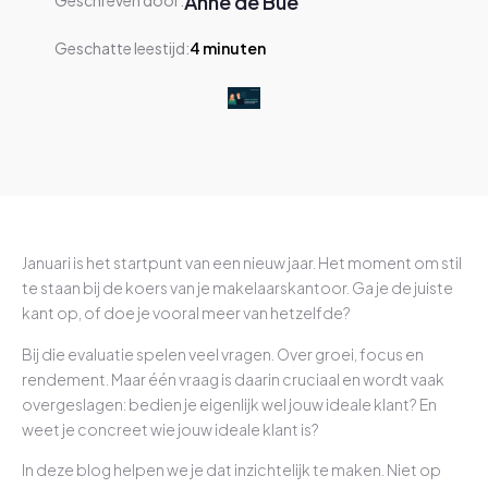
Anne de Bue
Geschreven door:
Geschatte leestijd:
4
minuten
Januari is het startpunt van een nieuw jaar. Het moment om stil
te staan bij de koers van je makelaarskantoor. Ga je de juiste
kant op, of doe je vooral meer van hetzelfde?
Bij die evaluatie spelen veel vragen. Over groei, focus en
rendement. Maar één vraag is daarin cruciaal en wordt vaak
overgeslagen: bedien je eigenlijk wel jouw ideale klant? En
weet je concreet wie jouw ideale klant is?
In deze blog helpen we je dat inzichtelijk te maken. Niet op