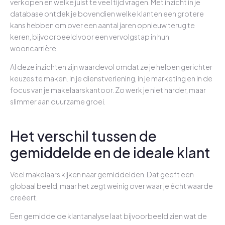
verkopen en welke juist te veel tijd vragen. Met inzicht in je
database ontdek je bovendien welke klanten een grotere
kans hebben om over een aantal jaren opnieuw terug te
keren, bijvoorbeeld voor een vervolgstap in hun
wooncarrière.
Al deze inzichten zijn waardevol omdat ze je helpen gerichter
keuzes te maken. In je dienstverlening, in je marketing en in de
focus van je makelaarskantoor. Zo werk je niet harder, maar
slimmer aan duurzame groei.
Het verschil tussen de
gemiddelde en de ideale klant
Veel makelaars kijken naar gemiddelden. Dat geeft een
globaal beeld, maar het zegt weinig over waar je écht waarde
creëert.
Een gemiddelde klantanalyse laat bijvoorbeeld zien wat de