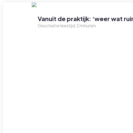
Vanuit de praktijk: ‘weer wat 
Geschatte leestijd:
2
minuten