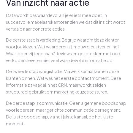
Van inzicht naar actie
Data wordt pas waardevol als je er iets mee doet. In
succesvolle makelaarskantoren zien we dat dit inzicht wordt
vertaald naar concrete acties.
De eerste stap is
verdieping
. Begrijp waarom deze klanten
voor jou kiezen. Wat waarderen zij in jouw dienstverlening?
Waar lopen zij tegenaan? Reviews en gesprekken met oud
verkopers leveren hier veel waardevolle informatie op.
De tweede stap is
registratie
. Via welk kanaal komen deze
klanten binnen. Wat was het eerste contactmoment. Deze
informatie zit vaak al in het CRM, maar wordt zelden
structureel gebruikt om marketingkeuzes te sturen.
De derde stap is
communicatie
. Geen algemene boodschap
voor iedereen, maar gerichte communicatie per segment.
De juiste boodschap, via het juiste kanaal, op het juiste
moment.