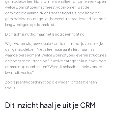
gemiddelde leeftijd is, of mensen alleen of samen verkopen,
welke woningtypes het meest voorkomen, wat de
gemiddelde aanmeld- en transactieprijs is, hoe hoog de
gemiddelde courtage ligt, hoeveel transacties er zijn en hoe
lang woningen op de markt staan.
Dit inzicht is nuttig, maar het is nog geen richting.
Wil je weten wie jouw ideale klant is, dan moet je verder kijken
dan gemiddelden. Niet alleen naar aantallen, maar naar
waarde per segment. Welke woningtypes leveren structureel
de hoogste courtage op? In welke categorie kun je verkoop
en aankoop combineren? Waar zit schaalbaarheid zonder
kwaliteitsverlies?
Zodra je antwoord vindt op die vragen, ontstaat er een
focus.
Dit inzicht haal je uit je CRM