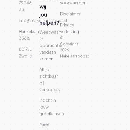
79 246
voorwaarden
wij
33
jou
Disclaimer
info@makelaarsboost.nl
helpen?
Privacy
Hanzelaan
verklaring
Weet waar
338 b
©
je
Copyright
opdrachten
8017 JL
2026
vandaan
Zwolle
Makelaarsboost
komen
Altijd
zichtbaar
bij
verkopers
Inzicht in
jouw
groeikansen
Meer