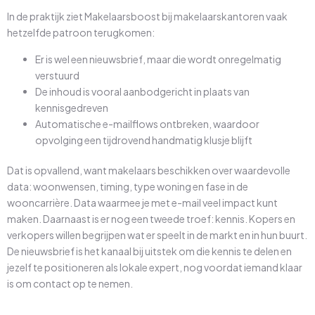
In de praktijk ziet Makelaarsboost bij makelaarskantoren vaak
hetzelfde patroon terugkomen:
Er is wel een nieuwsbrief, maar die wordt onregelmatig
verstuurd
De inhoud is vooral aanbodgericht in plaats van
kennisgedreven
Automatische e-mailflows ontbreken, waardoor
opvolging een tijdrovend handmatig klusje blijft
Dat is opvallend, want makelaars beschikken over waardevolle
data: woonwensen, timing, type woning en fase in de
wooncarrière. Data waarmee je met e-mail veel impact kunt
maken. Daarnaast is er nog een tweede troef: kennis. Kopers en
verkopers willen begrijpen wat er speelt in de markt en in hun buurt.
De nieuwsbrief is het kanaal bij uitstek om die kennis te delen en
jezelf te positioneren als lokale expert, nog voordat iemand klaar
is om contact op te nemen.