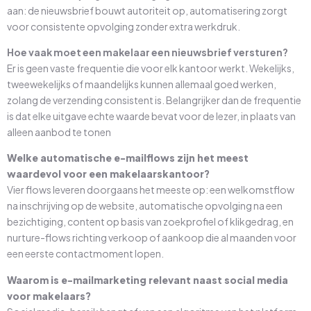
aan: de nieuwsbrief bouwt autoriteit op, automatisering zorgt
voor consistente opvolging zonder extra werkdruk.
Hoe vaak moet een makelaar een nieuwsbrief versturen?
Er is geen vaste frequentie die voor elk kantoor werkt. Wekelijks,
tweewekelijks of maandelijks kunnen allemaal goed werken,
zolang de verzending consistent is. Belangrijker dan de frequentie
is dat elke uitgave echte waarde bevat voor de lezer, in plaats van
alleen aanbod te tonen
Welke automatische e-mailflows zijn het meest
waardevol voor een makelaarskantoor?
Vier flows leveren doorgaans het meeste op: een welkomstflow
na inschrijving op de website, automatische opvolging na een
bezichtiging, content op basis van zoekprofiel of klikgedrag, en
nurture-flows richting verkoop of aankoop die al maanden voor
een eerste contactmoment lopen.
Waarom is e-mailmarketing relevant naast social media
voor makelaars?