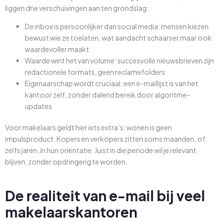
liggen drie verschuivingen aan ten grondslag:
De inbox is persoonlijker dan social media: mensen kiezen
bewust wie ze toelaten, wat aandacht schaarser maar ook
waardevoller maakt
Waarde wint het van volume: succesvolle nieuwsbrieven zijn
redactionele formats, geen reclamefolders
Eigenaarschap wordt cruciaal: een e-maillijst is van het
kantoor zelf, zonder dalend bereik door algoritme-
updates
Voor makelaars geldt hier iets extra’s: wonen is geen
impulsproduct. Kopers en verkopers zitten soms maanden, of
zelfs jaren, in hun oriëntatie. Juist in die periode wil je relevant
blijven, zonder opdringerig te worden.
De realiteit van e-mail bij veel
makelaarskantoren