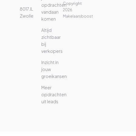
Copyright
opdrachten
8017 JL
2026
vandaan
Zwolle
Makelaarsboost
komen
Altijd
zichtbaar
bij
verkopers
Inzicht in
jouw
groeikansen
Meer
opdrachten
uit leads