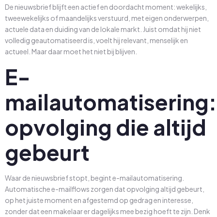
De nieuwsbrief blijft een actief en doordacht moment: wekelijks,
tweewekelijks of maandelijks verstuurd, met eigen onderwerpen,
actuele data en duiding van de lokale markt. Juist omdat hij niet
volledig geautomatiseerd is, voelt hij relevant, menselijk en
actueel. Maar daar moet het niet bij blijven.
E-
mailautomatisering:
opvolging die altijd
gebeurt
Waar de nieuwsbrief stopt, begint e-mailautomatisering.
Automatische e-mailflows zorgen dat opvolging altijd gebeurt,
op het juiste moment en afgestemd op gedrag en interesse,
zonder dat een makelaar er dagelijks mee bezig hoeft te zijn. Denk