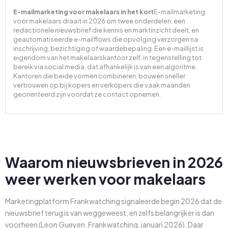
E-mailmarketing voor makelaars in het kort
E-mailmarketing
voor makelaars draait in 2026 om twee onderdelen: een
redactionele nieuwsbrief die kennis en marktinzicht deelt, en
geautomatiseerde e-mailflows die opvolging verzorgen na
inschrijving, bezichtiging of waardebepaling. Een e-maillijst is
eigendom van het makelaarskantoor zelf, in tegenstelling tot
bereik via social media, dat afhankelijk is van een algoritme.
Kantoren die beide vormen combineren, bouwen sneller
vertrouwen op bij kopers en verkopers die vaak maanden
georienteerd zijn voordat ze contact opnemen.
Waarom nieuwsbrieven in 2026
weer werken voor makelaars
Marketingplatform Frankwatching signaleerde begin 2026 dat de
nieuwsbrief terug is van weggeweest, en zelfs belangrijker is dan
voorheen (Leon Gueyen, Frankwatching, januari 2026). Daar