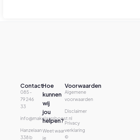
Contact
Hoe
Voorwaarden
085 -
Algemene
kunnen
79 246
voorwaarden
wij
33
jou
Disclaimer
info@makelaarsboost.nl
helpen?
Privacy
Hanzelaan
verklaring
Weet waar
338 b
©
je