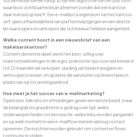
Social media-bereik hangt af van een algoritme van het platform,
waardoor zichtbaarheid kan afnemen zonder dat een kantoor
daar invloed op heeft. Een e-maillijst is eigendom van het kantoor
zelf: geen afhankelijkheid van platformwijzigingen en een directe
lijn naar kopers en verkopers die zich bewust hebben aangemeld.
Welke content hoort in een nieuwsbrief van een
makelaarskantoor?
Content die kennis deelt werkt het best: uitleg over
marktontwikkelingen in de regio, praktische tips voor wie binnen 6
tot 12 maanden wil verkopen, duiding van biedstrategieen en
verkoopprocessen, en updates die aansluiten op levensfases in
plaats van op los woningaanbod.
Hoe meet je het succes van e-mailmarketing?
Openratio, klikratio en afmeldingen geven een eerste beeld, maar
de belangrijkste graadmeter is gedrag over tijd: welke
onderwerpen leiden tot een reactie, welke links worden aangeklikt
en op welk moment in een e-mailflow mensen alsnog contact
opnemen. Die inzichten worden gebruikt om content en flows
continu bij te stellen.