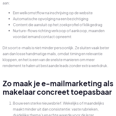
aan:
Een welkomstflow na inschrijving op de website
Automatische opvolging na een bezichtiging
Content die aansluit op het zoekprofiel of klikgedrag
Nurture-flows richting verkoop of aankoop, maanden
voordat iemand contact opneemt
Dit soort e-mails is niet minder persoonlijk. Ze sluiten vaak beter
aan dan losse handmatige mails, omdat timing en relevantie
kloppen, en het is een van de snelste manieren om meer
rendement te halen uit bestaande leads zonder extra werkdruk.
Zo maak je e-mailmarketing als
makelaar concreet toepasbaar
Bouw een sterke nieuwsbrief. Wekelijks of maandelijks
maakt minder uit dan consistentie: vaste rubrieken,
duidelijke thema’s en echte waarde voor de lezer.