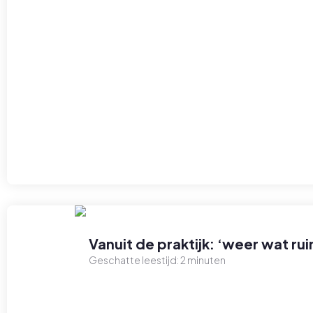
Vanuit de praktijk: ‘weer wat 
Geschatte leestijd:
2
minuten