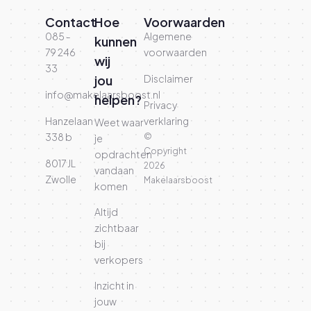
Contact
Hoe
Voorwaarden
085 -
Algemene
kunnen
79 246
voorwaarden
wij
33
jou
Disclaimer
info@makelaarsboost.nl
helpen?
Privacy
Hanzelaan
verklaring
Weet waar
338 b
©
je
Copyright
opdrachten
8017 JL
2026
vandaan
Zwolle
Makelaarsboost
komen
Altijd
zichtbaar
bij
verkopers
Inzicht in
jouw