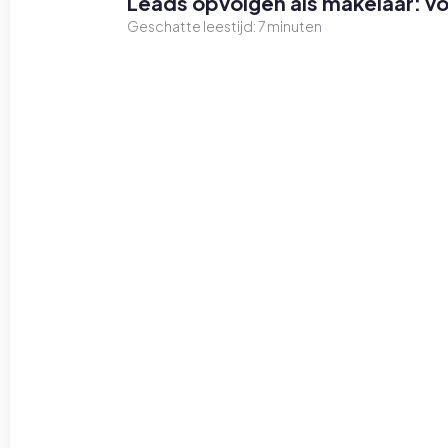
Leads opvolgen als makelaar: 
Geschatte leestijd:
7
minuten