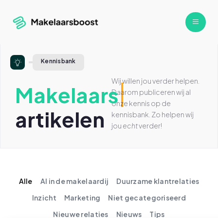
Kennisbank
Wij willen jou verder helpen.
Makelaars
Daarom publiceren wij al
onze kennis op de
artikelen
kennisbank. Zo helpen wij
jou
echt
verder!
Alle
AI in de makelaardij
Duurzame klantrelaties
Inzicht
Marketing
Niet gecategoriseerd
Nieuwe relaties
Nieuws
Tips