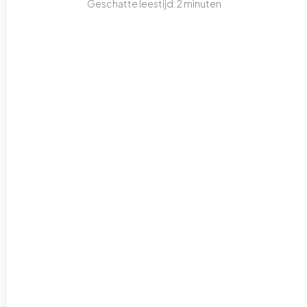
Geschatte leestijd:
2
minuten