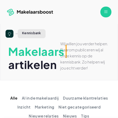
Kennisbank
Wij willen jou verder helpen.
Makelaars
Daarom publiceren wij al
onze kennis op de
artikelen
kennisbank. Zo helpen wij
jou
echt
verder!
Alle
AI in de makelaardij
Duurzame klantrelaties
Inzicht
Marketing
Niet gecategoriseerd
Nieuwe relaties
Nieuws
Tips