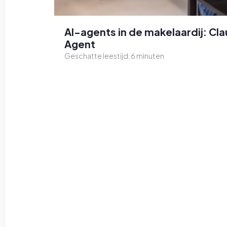
AI-agents in de makelaardij: C
Agent
Geschatte leestijd:
6
minuten