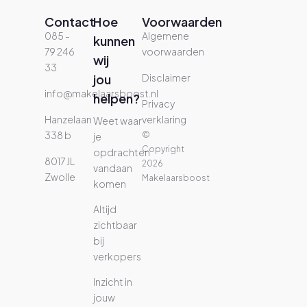
Contact
Hoe
Voorwaarden
085 -
Algemene
kunnen
79 246
voorwaarden
wij
33
jou
Disclaimer
info@makelaarsboost.nl
helpen?
Privacy
Hanzelaan
verklaring
Weet waar
338 b
©
je
Copyright
opdrachten
8017 JL
2026
vandaan
Zwolle
Makelaarsboost
komen
Altijd
zichtbaar
bij
verkopers
Inzicht in
jouw