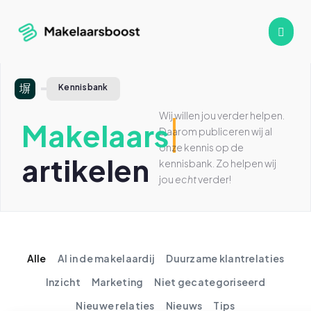
Kennisbank
Wij willen jou verder helpen.
Makelaars
Daarom publiceren wij al
onze kennis op de
artikelen
kennisbank. Zo helpen wij
jou
echt
verder!
Alle
AI in de makelaardij
Duurzame klantrelaties
Inzicht
Marketing
Niet gecategoriseerd
Nieuwe relaties
Nieuws
Tips