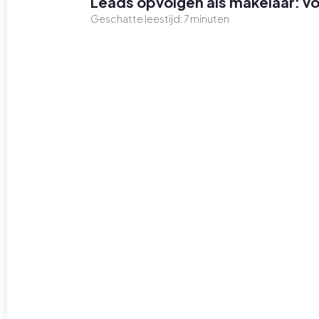
Leads opvolgen als makelaar: 
Geschatte leestijd:
7
minuten