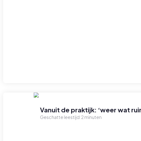
Vanuit de praktijk: ‘weer wat 
Geschatte leestijd:
2
minuten