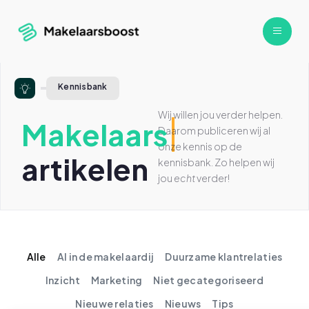
Kennisbank
Wij willen jou verder helpen.
Makelaars
Daarom publiceren wij al
onze kennis op de
artikelen
kennisbank. Zo helpen wij
jou
echt
verder!
Alle
AI in de makelaardij
Duurzame klantrelaties
Inzicht
Marketing
Niet gecategoriseerd
Nieuwe relaties
Nieuws
Tips