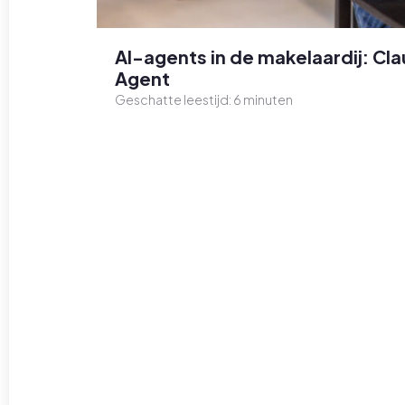
AI-agents in de makelaardij: C
Agent
Geschatte leestijd:
6
minuten