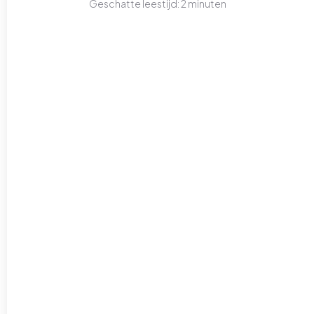
Geschatte leestijd:
2
minuten