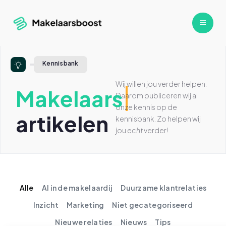
Kennisbank
Wij willen jou verder helpen.
Makelaars
Daarom publiceren wij al
onze kennis op de
artikelen
kennisbank. Zo helpen wij
jou
echt
verder!
Alle
AI in de makelaardij
Duurzame klantrelaties
Inzicht
Marketing
Niet gecategoriseerd
Nieuwe relaties
Nieuws
Tips