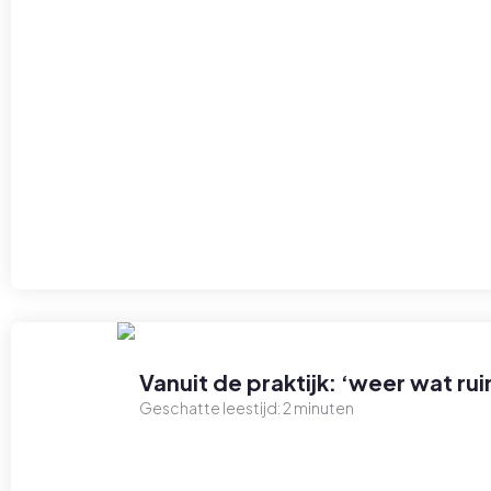
Vanuit de praktijk: ‘weer wat 
Geschatte leestijd:
2
minuten