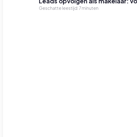
Leads opvolgen als makelaar: 
Geschatte leestijd:
7
minuten