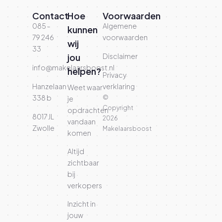
Contact
Hoe
Voorwaarden
085 -
Algemene
kunnen
79 246
voorwaarden
wij
33
jou
Disclaimer
info@makelaarsboost.nl
helpen?
Privacy
Hanzelaan
verklaring
Weet waar
338 b
©
je
Copyright
opdrachten
8017 JL
2026
vandaan
Zwolle
Makelaarsboost
komen
Altijd
zichtbaar
bij
verkopers
Inzicht in
jouw