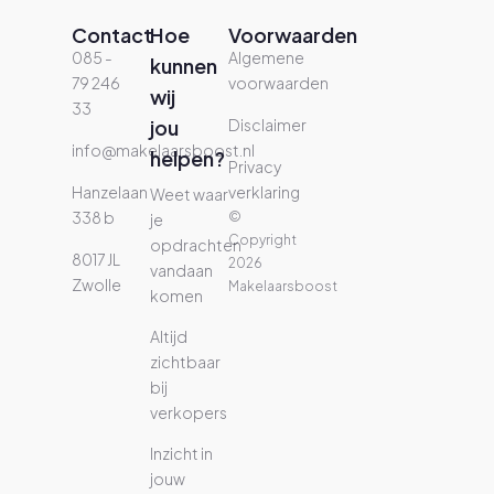
Contact
Hoe
Voorwaarden
085 -
Algemene
kunnen
79 246
voorwaarden
wij
33
jou
Disclaimer
info@makelaarsboost.nl
helpen?
Privacy
Hanzelaan
verklaring
Weet waar
338 b
©
je
Copyright
opdrachten
8017 JL
2026
vandaan
Zwolle
Makelaarsboost
komen
Altijd
zichtbaar
bij
verkopers
Inzicht in
jouw