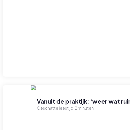
Vanuit de praktijk: ‘weer wat 
Geschatte leestijd:
2
minuten