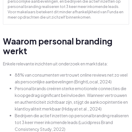
persoonlijke aanbevelingen, en bedrijven die actief inzetten op
personal branding realiseren tot 3 keer meer inkomende leads.
Voor makelaars betekent dit minder afhankelijkheid van Funda en
meer opdrachten die uit zichzelf binnenkomen.
Waarom personal branding
werkt
Enkele relevante inzichten uit onderzoek en marktdata:
88% van consumenten vertrouwt online reviews net zo veel
als persoonlijke aanbevelingen (BrightLocal, 2024)
Personal brands creëren sterke emotionele connecties die
koopgedrag significant beïnvloeden. Wanneer vertrouwen
en authenticiteit zichtbaar zijn, stijgt de aankoopintentie en
klantloyaliteit merkbaar (Hidayat et al., 2024)
Bedrijven die actief inzetten op personal branding realiseren
tot 3 keer meer inkomende leads (Lucidpress Brand
Consistency Study, 2022)