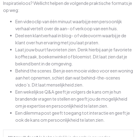
Inspiratieloos? Wellicht helpen de volgende praktische formats je
op weg:
Een videoclip van één minuut waarbij je een persoonlijk
verhaal vertelt over de aan- of verkoop van een huis.
Deel een klantverhaal in blog- of videovorm waarbij je de
klant over hun ervaring met jou laat praten.
Laat jouw buurtfavorieten zien. Denk hierbij aan je favoriete
koffiezaak, boekenwinkel of bloemist. Dit laat zien dat je
bekend bent in de omgeving.
Behind the scenes. Ben je een mooie video voor een woning
aan het opnemen, schiet dan wat behind-the-scenes
video’s. Dit laat menselijkheid zien.
Een wekelijkse Q&A geeft je volgers de kans om je hun
brandende vragen te stellen en geeft jou de mogelijkheid
om je expertise en persoonlijkheid te laten zien.
Een dilemma post geeft toegang tot interactie en geeft je
ook de kans om persoonlijkheid te laten zien.