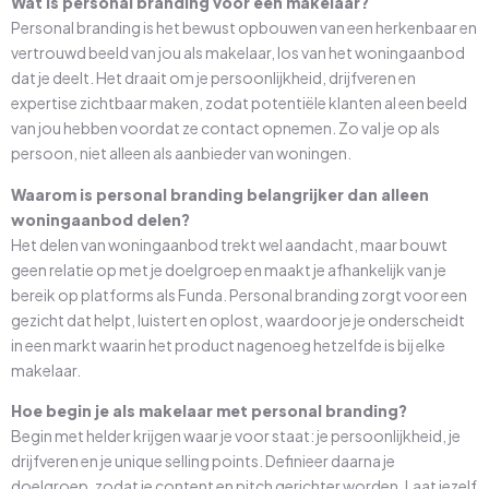
Wat is personal branding voor een makelaar?
Personal branding is het bewust opbouwen van een herkenbaar en
vertrouwd beeld van jou als makelaar, los van het woningaanbod
dat je deelt. Het draait om je persoonlijkheid, drijfveren en
expertise zichtbaar maken, zodat potentiële klanten al een beeld
van jou hebben voordat ze contact opnemen. Zo val je op als
persoon, niet alleen als aanbieder van woningen.
Waarom is personal branding belangrijker dan alleen
woningaanbod delen?
Het delen van woningaanbod trekt wel aandacht, maar bouwt
geen relatie op met je doelgroep en maakt je afhankelijk van je
bereik op platforms als Funda. Personal branding zorgt voor een
gezicht dat helpt, luistert en oplost, waardoor je je onderscheidt
in een markt waarin het product nagenoeg hetzelfde is bij elke
makelaar.
Hoe begin je als makelaar met personal branding?
Begin met helder krijgen waar je voor staat: je persoonlijkheid, je
drijfveren en je unique selling points. Definieer daarna je
doelgroep, zodat je content en pitch gerichter worden. Laat jezelf