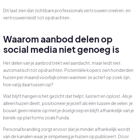
Dit laat zien dat zichtbare professionals vertrouwen creëren, en
vertrouwen leidt tot opdrachten.
Waarom aanbod delen op
social media niet genoeg is
Het delen van je aanbod trekt wel aandacht, maar leidt niet
automatisch tot opdrachten. Potentiële kopers zien honderden
huizen per maand voorbijkomen wanneer ze actief op zoek zijn,
hoe val jij daartussen op?
Wat blijft hangen is het gezicht dat helpt, luistert en oplost. Als je
alleen huizen deelt, positioneer je jezelf als één tussen de velen: je
bouwt geen relatie op met je doelgroep en blijft afhankelijk van je
bereik op platforms zoals Funda.
Personal branding zorgt ervoor dat je minder afhankelijk wordt
van de kanalen waar je simpelweg je huizen op publiceert. Door