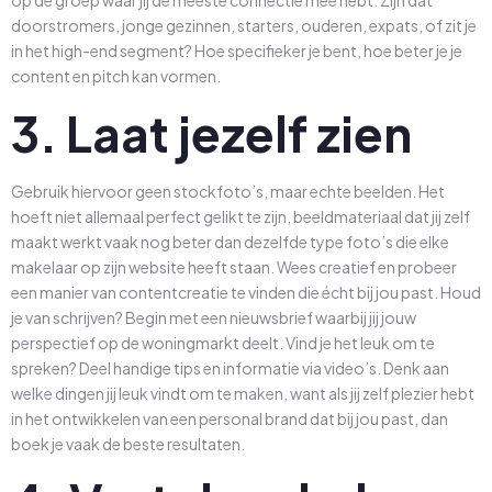
doorstromers, jonge gezinnen, starters, ouderen, expats, of zit je
in het high-end segment? Hoe specifieker je bent, hoe beter je je
content en pitch kan vormen.
3. Laat jezelf zien
Gebruik hiervoor geen stockfoto’s, maar echte beelden. Het
hoeft niet allemaal perfect gelikt te zijn, beeldmateriaal dat jij zelf
maakt werkt vaak nog beter dan dezelfde type foto’s die elke
makelaar op zijn website heeft staan. Wees creatief en probeer
een manier van contentcreatie te vinden die écht bij jou past. Houd
je van schrijven? Begin met een nieuwsbrief waarbij jij jouw
perspectief op de woningmarkt deelt. Vind je het leuk om te
spreken? Deel handige tips en informatie via video’s. Denk aan
welke dingen jij leuk vindt om te maken, want als jij zelf plezier hebt
in het ontwikkelen van een personal brand dat bij jou past, dan
boek je vaak de beste resultaten.