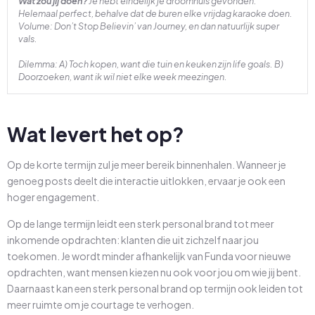
Wat zou jij doen?
Je hebt eindelijk je droomhuis gevonden.
Helemaal perfect, behalve dat de buren elke vrijdag karaoke doen.
Volume: Don’t Stop Believin’ van Journey, en dan natuurlijk super
vals.
Dilemma: A) Toch kopen, want die tuin en keuken zijn life goals. B)
Doorzoeken, want ik wil niet elke week meezingen.
Wat levert het op?
Op de korte termijn zul je meer bereik binnenhalen. Wanneer je
genoeg posts deelt die interactie uitlokken, ervaar je ook een
hoger engagement.
Op de lange termijn leidt een sterk personal brand tot meer
inkomende opdrachten: klanten die uit zichzelf naar jou
toekomen. Je wordt minder afhankelijk van Funda voor nieuwe
opdrachten, want mensen kiezen nu ook voor jou om wie jij bent.
Daarnaast kan een sterk personal brand op termijn ook leiden tot
meer ruimte om je courtage te verhogen.