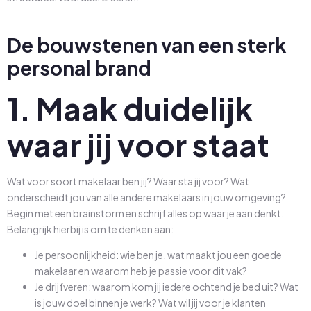
De bouwstenen van een sterk
personal brand
1. Maak duidelijk
waar jij voor staat
Wat voor soort makelaar ben jij? Waar sta jij voor? Wat
onderscheidt jou van alle andere makelaars in jouw omgeving?
Begin met een brainstorm en schrijf alles op waar je aan denkt.
Belangrijk hierbij is om te denken aan:
Je persoonlijkheid: wie ben je, wat maakt jou een goede
makelaar en waarom heb je passie voor dit vak?
Je drijfveren: waarom kom jij iedere ochtend je bed uit? Wat
is jouw doel binnen je werk? Wat wil jij voor je klanten