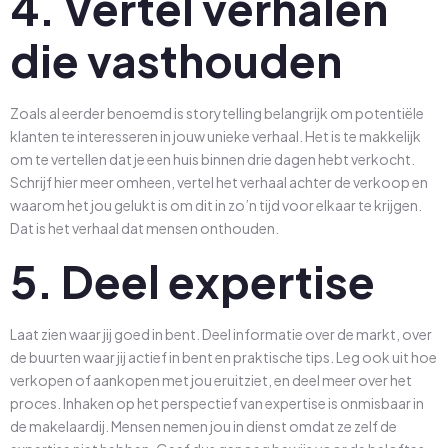
4. Vertel verhalen
die vasthouden
Zoals al eerder benoemd is storytelling belangrijk om potentiële
klanten te interesseren in jouw unieke verhaal. Het is te makkelijk
om te vertellen dat je een huis binnen drie dagen hebt verkocht.
Schrijf hier meer omheen, vertel het verhaal achter de verkoop en
waarom het jou gelukt is om dit in zo’n tijd voor elkaar te krijgen.
Dat is het verhaal dat mensen onthouden.
5. Deel expertise
Laat zien waar jij goed in bent. Deel informatie over de markt, over
de buurten waar jij actief in bent en praktische tips. Leg ook uit hoe
verkopen of aankopen met jou eruitziet, en deel meer over het
proces. Inhaken op het perspectief van expertise is onmisbaar in
de makelaardij. Mensen nemen jou in dienst omdat ze zelf de