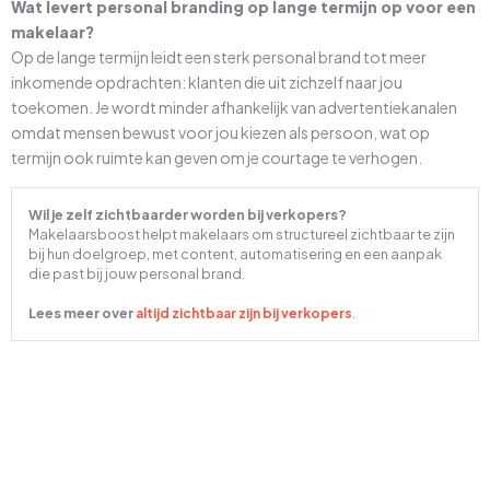
Wat levert personal branding op lange termijn op voor een
makelaar?
Op de lange termijn leidt een sterk personal brand tot meer
inkomende opdrachten: klanten die uit zichzelf naar jou
toekomen. Je wordt minder afhankelijk van advertentiekanalen
omdat mensen bewust voor jou kiezen als persoon, wat op
termijn ook ruimte kan geven om je courtage te verhogen.
Wil je zelf zichtbaarder worden bij verkopers?
Makelaarsboost helpt makelaars om structureel zichtbaar te zijn
bij hun doelgroep, met content, automatisering en een aanpak
die past bij jouw personal brand.
Lees meer over
.
altijd zichtbaar zijn bij verkopers