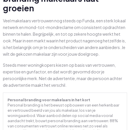
groeien
Veel makelaars vertrouwen nog steeds op Funda, een sterk lokaal
netwerk en mond-tot-mondreclame om consistent opdrachten
binnen te halen. Begrijpelijk, en tot op zekere hoogte werkt het
ook. Maar in een markt waarin het product nagenoeg hetzelfde is,
is het belangrijk om je te onderscheiden van andere aanbieders. Je
wilt de gekozen makelaar zijn voor jouw doelgroep.
Steeds meer woningkopers kiezen op basis van vertrouwen,
expertise en gunfactor, en dat wordt gevormd door je
persoonlijke merk. Niet de advertentie, maar de persoon achter
de advertentie maakt het verschil.
Personal branding voor makelaars in het kort
Personal branding is het bewust opbouwen van een herkenbaar
en vertrouwd beeld van jou als makelaar, los van je
woningaanbod. Waar aanbod delen op social media vooral
aandacht trekt, bouwt personal branding aan vertrouwen: 88%
van consumenten vertrouwt online reviews net zo veel als