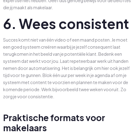
expertise niet hebben. Geef dus genoeg bewijs voor de beloftes
die jij maakt als makelaar.
6. Wees consistent
Succes komt niet van één video of een maand posten. Je moet
een goed systeem creëren waarbij je jezelf consequent laat
terugkomen in het beeld van je potentiële klant. Bedenk een
systeem dat werkt voor jou. Laat repeteerbaar werk uit handen
nemen door automatisering. Het is belangrijk om hier ook jezelf
tijd voor te gunnen. Blok één uur per week in je agenda af om je
systeem met content te voorzien en plannen te maken voor de
komende periode. Werk bijvoorbeeld twee weken vooruit. Zo
zorg je voor consistentie.
Praktische formats voor
makelaars