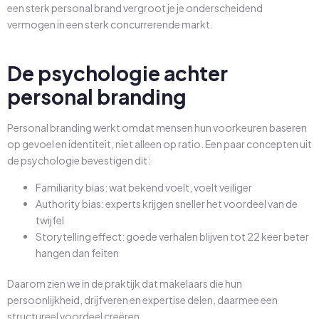
een sterk personal brand vergroot je je onderscheidend
vermogen in een sterk concurrerende markt.
De psychologie achter
personal branding
Personal branding werkt omdat mensen hun voorkeuren baseren
op gevoel en identiteit, niet alleen op ratio. Een paar concepten uit
de psychologie bevestigen dit:
Familiarity bias: wat bekend voelt, voelt veiliger
Authority bias: experts krijgen sneller het voordeel van de
twijfel
Storytelling effect: goede verhalen blijven tot 22 keer beter
hangen dan feiten
Daarom zien we in de praktijk dat makelaars die hun
persoonlijkheid, drijfveren en expertise delen, daarmee een
structureel voordeel creëren.