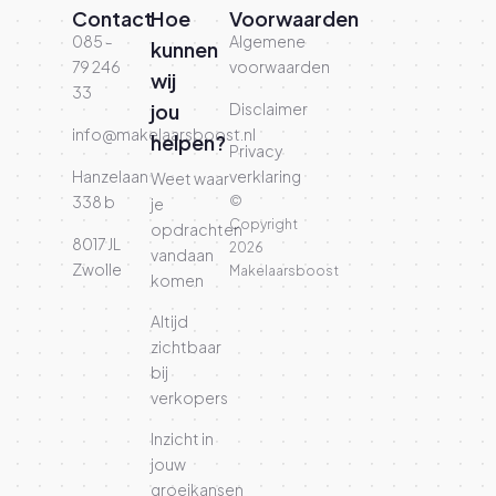
Contact
Hoe
Voorwaarden
085 -
Algemene
kunnen
79 246
voorwaarden
wij
33
jou
Disclaimer
info@makelaarsboost.nl
helpen?
Privacy
Hanzelaan
verklaring
Weet waar
338 b
©
je
Copyright
opdrachten
8017 JL
2026
vandaan
Zwolle
Makelaarsboost
komen
Altijd
zichtbaar
bij
verkopers
Inzicht in
jouw
groeikansen