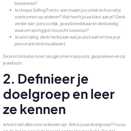
betekenen?
Je Unique Selling Points: wat maakt jou uniek en hoe wil je
overkomen op anderen? Wat heeft jouw klant aan je? Denk
verder dan ‘persoonlijk, goed bereikbaar en deskundig’,
waarom spring jij er nou echt tussenuit?
Je uitstraling: denk hierbij aan wat je uitstraalt en hoe je je
personal brand visualiseert.
Deze informatie moet terugkomen in je posts, gesprekken en op
je website.
2. Definieer je
doelgroep en leer
ze kennen
Je kunt niet alles voor iedereen zijn. Wie is jouw doelgroep? Focus
op de groep waar jij de meeste connectie mee hebt. Zijn dat