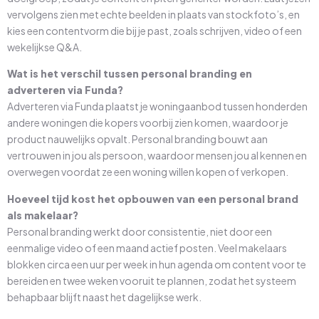
vervolgens zien met echte beelden in plaats van stockfoto’s, en
kies een contentvorm die bij je past, zoals schrijven, video of een
wekelijkse Q&A.
Wat is het verschil tussen personal branding en
adverteren via Funda?
Adverteren via Funda plaatst je woningaanbod tussen honderden
andere woningen die kopers voorbij zien komen, waardoor je
product nauwelijks opvalt. Personal branding bouwt aan
vertrouwen in jou als persoon, waardoor mensen jou al kennen en
overwegen voordat ze een woning willen kopen of verkopen.
Hoeveel tijd kost het opbouwen van een personal brand
als makelaar?
Personal branding werkt door consistentie, niet door een
eenmalige video of een maand actief posten. Veel makelaars
blokken circa een uur per week in hun agenda om content voor te
bereiden en twee weken vooruit te plannen, zodat het systeem
behapbaar blijft naast het dagelijkse werk.