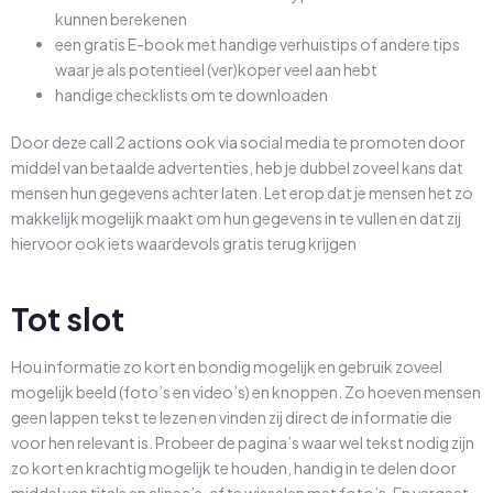
kunnen berekenen
een gratis E-book met handige verhuistips of andere tips
waar je als potentieel (ver)koper veel aan hebt
handige checklists om te downloaden
Door deze call 2 actions ook via social media te promoten door
middel van betaalde advertenties, heb je dubbel zoveel kans dat
mensen hun gegevens achter laten. Let erop dat je mensen het zo
makkelijk mogelijk maakt om hun gegevens in te vullen en dat zij
hiervoor ook iets waardevols gratis terug krijgen
Tot slot
Hou informatie zo kort en bondig mogelijk en gebruik zoveel
mogelijk beeld (foto’s en video’s) en knoppen. Zo hoeven mensen
geen lappen tekst te lezen en vinden zij direct de informatie die
voor hen relevant is. Probeer de pagina’s waar wel tekst nodig zijn
zo kort en krachtig mogelijk te houden, handig in te delen door
middel van titels en alinea’s, af te wisselen met foto’s. En vergeet