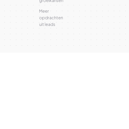
groeikansen
Meer
opdrachten
uit leads