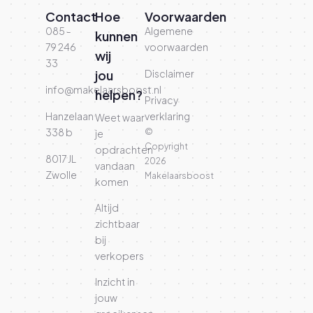
Contact
Hoe
Voorwaarden
085 -
Algemene
kunnen
79 246
voorwaarden
wij
33
jou
Disclaimer
info@makelaarsboost.nl
helpen?
Privacy
Hanzelaan
verklaring
Weet waar
338 b
©
je
Copyright
opdrachten
8017 JL
2026
vandaan
Zwolle
Makelaarsboost
komen
Altijd
zichtbaar
bij
verkopers
Inzicht in
jouw