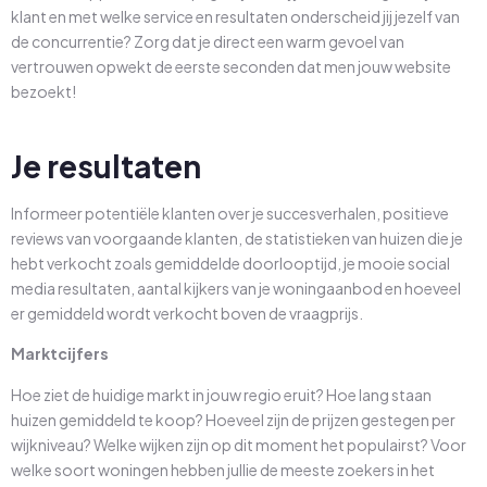
klant en met welke service en resultaten onderscheid jij jezelf van
de concurrentie? Zorg dat je direct een warm gevoel van
vertrouwen opwekt de eerste seconden dat men jouw website
bezoekt!
Je resultaten
Informeer potentiële klanten over je succesverhalen, positieve
reviews van voorgaande klanten, de statistieken van huizen die je
hebt verkocht zoals gemiddelde doorlooptijd, je mooie social
media resultaten, aantal kijkers van je woningaanbod en hoeveel
er gemiddeld wordt verkocht boven de vraagprijs.
Marktcijfers
Hoe ziet de huidige markt in jouw regio eruit? Hoe lang staan
huizen gemiddeld te koop? Hoeveel zijn de prijzen gestegen per
wijkniveau? Welke wijken zijn op dit moment het populairst? Voor
welke soort woningen hebben jullie de meeste zoekers in het