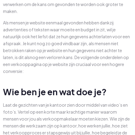
verwerken om de kans om gevonden te worden ook groter te
maken.
Als mensen je website eenmaal gevonden hebben dankzij
advertenties of teksten waar moeite en budget in zit, wil je
natuurlijk ook het liefst dat ze hun gegevens achterlaten voor een
afspraak. Je kunt nog zo goed vindbaar zijn, als mensen niet
betrokken raken op je website en hun gegevens niet achter te
laten, is dit alsnog een verloren kans. De volgende onderdelen op
een verkooppagina op je website zijn cruciaal voor een hogere
conversie:
Wie ben je en wat doe je?
Laat de gezichten van je kantoor zien door middel van video’s en
foto’s. Vertel op een korte maar krachtige manier waarom
mensen voor jou als verkoopmakelaar moeten kiezen. Wie zijn de
mensen die werkzaam zijn op kantoor, hoe werken jullie, hoe ziet
het verkoopproces er stapsgewijs uit bij jullie, hoe begeleid je de