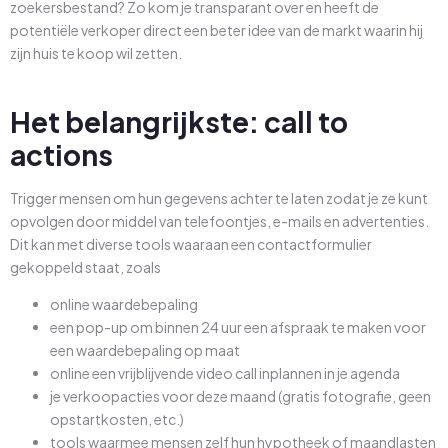
zoekersbestand? Zo kom je transparant over en heeft de
potentiële verkoper direct een beter idee van de markt waarin hij
zijn huis te koop wil zetten.
Het belangrijkste: call to
actions
Trigger mensen om hun gegevens achter te laten zodat je ze kunt
opvolgen door middel van telefoontjes, e-mails en advertenties.
Dit kan met diverse tools waaraan een contactformulier
gekoppeld staat, zoals
online waardebepaling
een pop-up om binnen 24 uur een afspraak te maken voor
een waardebepaling op maat
online een vrijblijvende video call inplannen in je agenda
je verkoopacties voor deze maand (gratis fotografie, geen
opstartkosten, etc.)
tools waarmee mensen zelf hun hypotheek of maandlasten