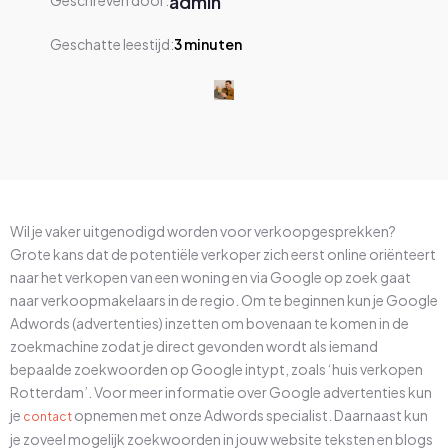
admin
Geschreven door:
Geschatte leestijd:
3
minuten
Wil je vaker uitgenodigd worden voor verkoopgesprekken?
Grote kans dat de potentiële verkoper zich eerst online oriënteert
naar het verkopen van een woning en via Google op zoek gaat
naar verkoopmakelaars in de regio. Om te beginnen kun je Google
Adwords (advertenties) inzetten om bovenaan te komen in de
zoekmachine zodat je direct gevonden wordt als iemand
bepaalde zoekwoorden op Google intypt, zoals ‘huis verkopen
Rotterdam’. Voor meer informatie over Google advertenties kun
je
opnemen met onze Adwords specialist. Daarnaast kun
contact
je zoveel mogelijk zoekwoorden in jouw website teksten en blogs