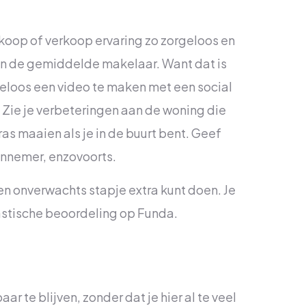
nkoop of verkoop ervaring zo zorgeloos en
dan de gemiddelde makelaar. Want dat is
osteloos een video te maken met een social
Zie je verbeteringen aan de woning die
as maaien als je in de buurt bent. Geef
annemer, enzovoorts.
een onverwachts stapje extra kunt doen. Je
ntastische beoordeling op Funda.
ar te blijven, zonder dat je hier al te veel