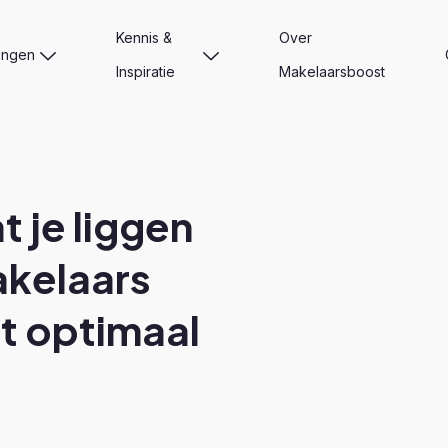
Kennis &
Over
ingen
Inspiratie
Makelaarsboost
t je liggen
akelaars
t optimaal