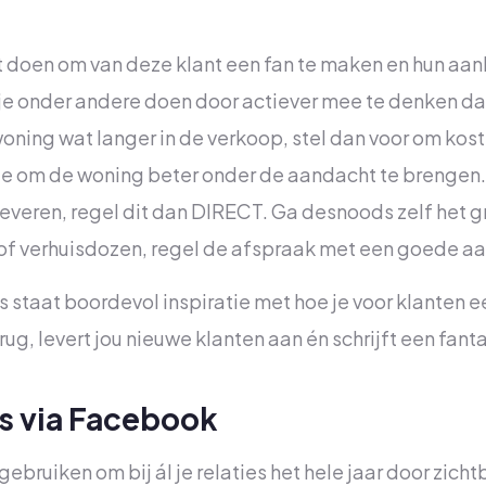
unt doen om van deze klant een fan te maken en hun aa
n je onder andere doen door actiever mee te denken 
en woning wat langer in de verkoop, stel dan voor om k
 om de woning beter onder de aandacht te brengen. 
everen, regel dit dan DIRECT. Ga desnoods zelf het gr
 of verhuisdozen, regel de afspraak met een goede a
s staat boordevol inspiratie met hoe je voor klanten 
rug, levert jou nieuwe klanten aan én schrijft een fa
s via Facebook
ebruiken om bij ál je relaties het hele jaar door zichtba