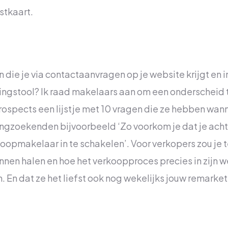
stkaart.
 die je via contactaanvragen op je website krijgt en i
lingstool? Ik raad makelaars aan om een onderscheid
rospects een lijstje met 10 vragen die ze hebben wann
ngzoekenden bijvoorbeeld ‘Zo voorkom je dat je achter
opmakelaar in te schakelen’. Voor verkopers zou je t
nen halen en hoe het verkoopproces precies in zijn w
n. En dat ze het liefst ook nog wekelijks jouw remarke