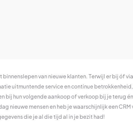
t binnenslepen van nieuwe klanten. Terwijl er bij óf v
natie uitmuntende service en continue betrokkenheid, 
en bij hun volgende aankoop of verkoop bij je terug én 
dag nieuwe mensen en heb je waarschijnlijk een CRM v
evens die je al die tijd al in je bezit had!